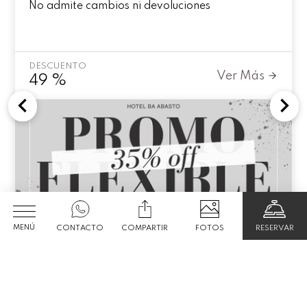
No admite cambios ni devoluciones
DESCUENTO
Ver Más
49
%
MENÚ
CONTACTO
COMPARTIR
FOTOS
RESERVAR
Promo Flexible
Fecha de Llegada
Promoción exclusiva reservando por nuestra
web, whatsapp o teléfono.