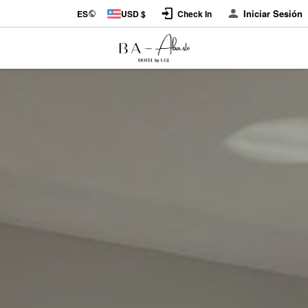
Iniciar Sesión
ES
USD $
Check In